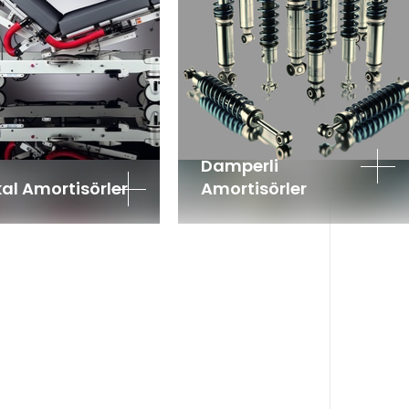
Damperli
al Amortisörler
Amortisörler