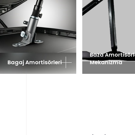
Baza Amortisörle
Bagaj Amortisörleri
Mekanizma