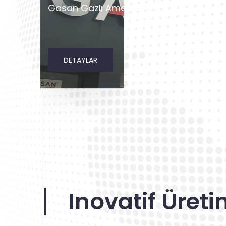
Gasan Gazlı Amortisör tanıtım filmini bur
DETAYLAR
Inovatif Üret