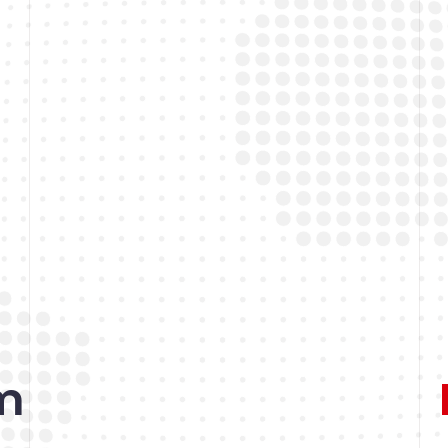
adan izleyebilirsiniz
im