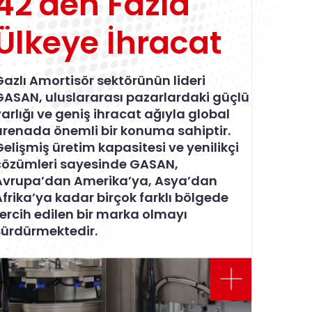
42'den Fazla
Ülkeye İhracat
Gazlı Amortisör sektörünün lideri
GASAN, uluslararası pazarlardaki güçlü
arlığı ve geniş ihracat ağıyla global
arenada önemli bir konuma sahiptir.
Gelişmiş üretim kapasitesi ve yenilikçi
çözümleri sayesinde GASAN,
Avrupa’dan Amerika’ya, Asya’dan
Afrika’ya kadar birçok farklı bölgede
tercih edilen bir marka olmayı
sürdürmektedir.