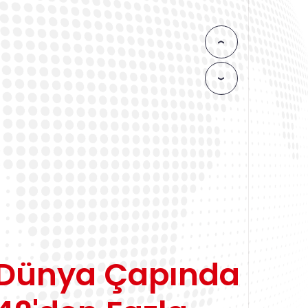
Gasan® 
‹
›
DETA
Dünya Çapında