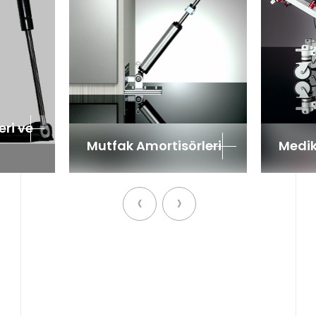
ri ve
Mutfak Amortisörleri
Medik
‹
›